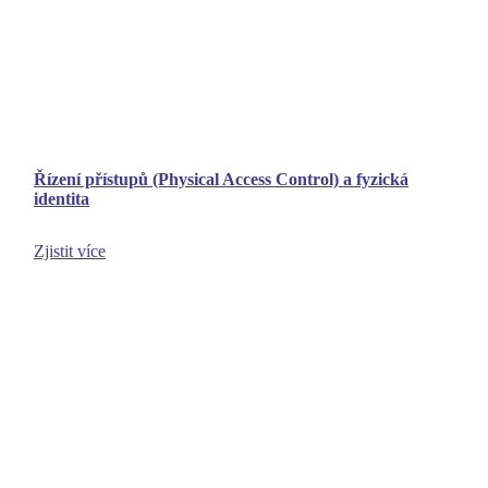
Řízení přístupů (Physical Access Control) a fyzická
identita
Zjistit více