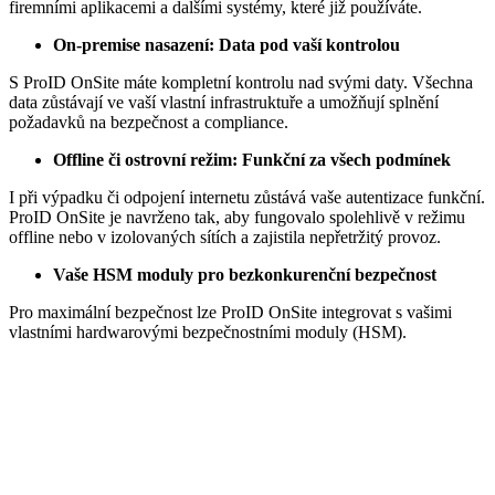
firemními aplikacemi a dalšími systémy, které již používáte.
On-premise nasazení: Data pod vaší kontrolou
S ProID OnSite máte
kompletní kontrolu nad svými daty
. Všechna
data zůstávají ve vaší vlastní infrastruktuře a umožňují splnění
požadavků na bezpečnost a compliance.
Offline či ostrovní režim: Funkční za všech podmínek
I při výpadku či odpojení internetu zůstává vaše autentizace funkční.
ProID OnSite je navrženo tak, aby fungovalo spolehlivě v režimu
offline nebo v izolovaných sítích a
zajistila nepřetržitý provoz.
Vaše HSM moduly pro bezkonkurenční bezpečnost
Pro maximální bezpečnost lze ProID OnSite integrovat s
vašimi
vlastními hardwarovými bezpečnostními moduly (HSM)
.