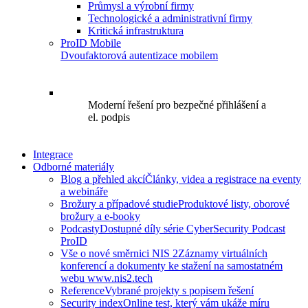
Průmysl a výrobní firmy
Technologické a administrativní firmy
Kritická infrastruktura
ProID Mobile
Dvoufaktorová autentizace mobilem
Moderní řešení pro bezpečné přihlášení a
el. podpis
Integrace
Odborné materiály
Blog a přehled akcí
Články, videa a registrace na eventy
a webináře
Brožury a případové studie
Produktové listy, oborové
brožury a e-booky
Podcasty
Dostupné díly série CyberSecurity Podcast
ProID
Vše o nové směrnici NIS 2
Záznamy virtuálních
konferencí a dokumenty ke stažení na samostatném
webu www.nis2.tech
Reference
Vybrané projekty s popisem řešení
Security index
Online test, který vám ukáže míru