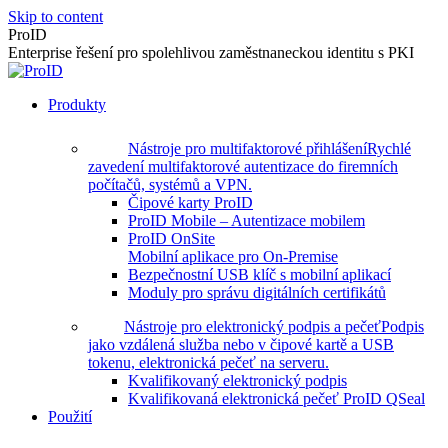
Skip to content
ProID
Enterprise řešení pro spolehlivou zaměstnaneckou identitu s PKI
Produkty
Nástroje pro multifaktorové přihlášení
Rychlé
zavedení multifaktorové autentizace do firemních
počítačů, systémů a VPN.
Čipové karty ProID
ProID Mobile – Autentizace mobilem
ProID OnSite
Mobilní aplikace pro On-Premise
Bezpečnostní USB klíč s mobilní aplikací
Moduly pro správu digitálních certifikátů
Nástroje pro elektronický podpis a pečeť
Podpis
jako vzdálená služba nebo v čipové kartě a USB
tokenu, elektronická pečeť na serveru.
Kvalifikovaný elektronický podpis
Kvalifikovaná elektronická pečeť ProID QSeal
Použití