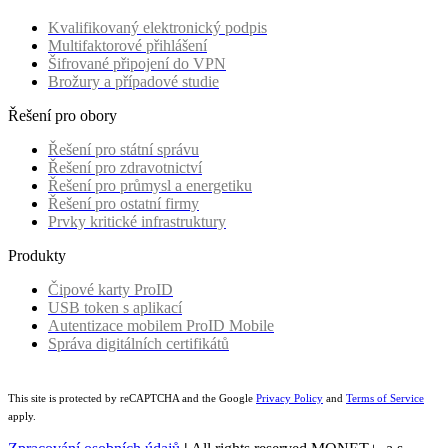
Kvalifikovaný elektronický podpis
Multifaktorové přihlášení
Šifrované připojení do VPN
Brožury a případové studie
Řešení pro obory
Řešení pro státní správu
Řešení pro zdravotnictví
Řešení pro průmysl a energetiku
Řešení pro ostatní firmy
Prvky kritické infrastruktury
Produkty
Čipové karty ProID
USB token s aplikací
Autentizace mobilem ProID Mobile
Správa digitálních certifikátů
This site is protected by reCAPTCHA and the Google
Privacy Policy
and
Terms of Service
apply.