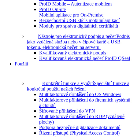
ProID Mobile – Autentizace mobilem
ProID OnSite
Mobilní aplikace pro On-Premise
Bezpečnostní USB klíč s mobilní aplikací
Moduly pro správu digitálních certifikátů
Nástroje pro elektronický podpis a pečeť
Podpis
jako vzdálená služba nebo v čipové kartě a USB
tokenu, elektronická pečeť na serveru.
Kvalifikovaný elektronický podpis
Kvalifikovaná elektronická pečeť ProID QSeal
Použití
Konkrétní funkce a využití
Speciální funkce a
konkrétní použití našich řešení
Multifaktorové přihlášení do OS Windows
Multifaktorové přihlášení do firemních systémů
a cloudů
Šifrované přihlášení do VPN
Multifaktorové přihlášení do RDP (vzdálené
plochy)
Podpora bezpečné digitalizace dokumentů
Řízení přístupů (Physical Access Control)