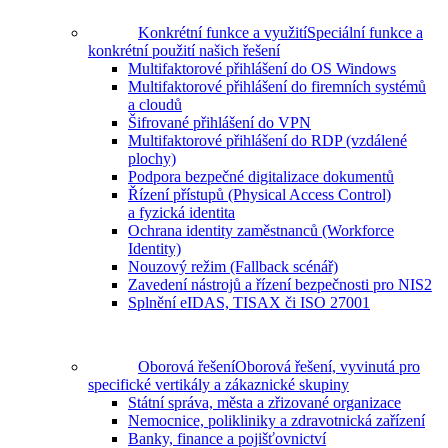
Konkrétní funkce a využití
Speciální funkce a
konkrétní použití našich řešení
Multifaktorové přihlášení do OS Windows
Multifaktorové přihlášení do firemních systémů
a cloudů
Šifrované přihlášení do VPN
Multifaktorové přihlášení do RDP (vzdálené
plochy)
Podpora bezpečné digitalizace dokumentů
Řízení přístupů (Physical Access Control)
a fyzická identita
Ochrana identity zaměstnanců (Workforce
Identity)
Nouzový režim (Fallback scénář)
Zavedení nástrojů a řízení bezpečnosti pro NIS2
Splnění eIDAS, TISAX či ISO 27001
Oborová řešení
Oborová řešení, vyvinutá pro
specifické vertikály a zákaznické skupiny
Státní správa, města a zřizované organizace
Nemocnice, polikliniky a zdravotnická zařízení
Banky, finance a pojišťovnictví