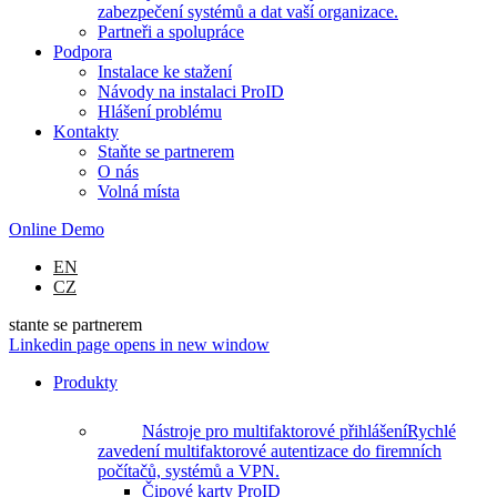
zabezpečení systémů a dat vaší organizace.
Partneři a spolupráce
Podpora
Instalace ke stažení
Návody na instalaci ProID
Hlášení problému
Kontakty
Staňte se partnerem
O nás
Volná místa
Online Demo
EN
CZ
stante se partnerem
Linkedin page opens in new window
Produkty
Nástroje pro multifaktorové přihlášení
Rychlé
zavedení multifaktorové autentizace do firemních
počítačů, systémů a VPN.
Čipové karty ProID