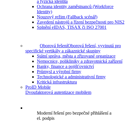
a fyzická identita
Ochrana identity zaměstnanců (Workforce
Identity)
Nouzový režim (Fallback scénář)
Zavedení nástrojů a řízení bezpečnosti pro NIS2
Splnění eIDAS, TISAX či ISO 27001
Oborová řešení
Oborová řešení, vyvinutá pro
specifické vertikály a zákaznické skupiny
Státní správa, města a zřizované organizace
Nemocnice, polikliniky a zdravotnická zařízení
Banky, finance a pojišťovnictví
Průmysl a výrobní firmy
Technologické a administrativní firmy
Kritická infrastruktura
ProID Mobile
Dvoufaktorová autentizace mobilem
Moderní řešení pro bezpečné přihlášení a
el. podpis