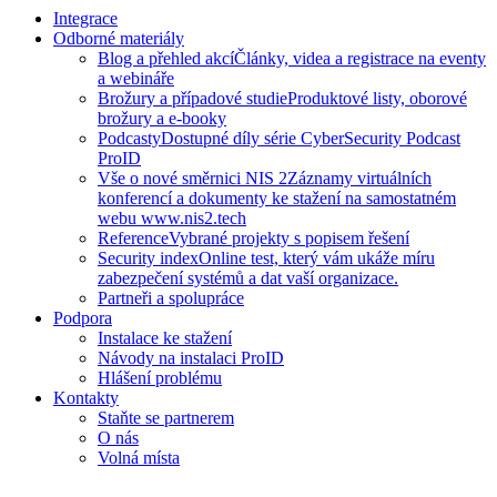
Integrace
Odborné materiály
Blog a přehled akcí
Články, videa a registrace na eventy
a webináře
Brožury a případové studie
Produktové listy, oborové
brožury a e-booky
Podcasty
Dostupné díly série CyberSecurity Podcast
ProID
Vše o nové směrnici NIS 2
Záznamy virtuálních
konferencí a dokumenty ke stažení na samostatném
webu www.nis2.tech
Reference
Vybrané projekty s popisem řešení
Security index
Online test, který vám ukáže míru
zabezpečení systémů a dat vaší organizace.
Partneři a spolupráce
Podpora
Instalace ke stažení
Návody na instalaci ProID
Hlášení problému
Kontakty
Staňte se partnerem
O nás
Volná místa