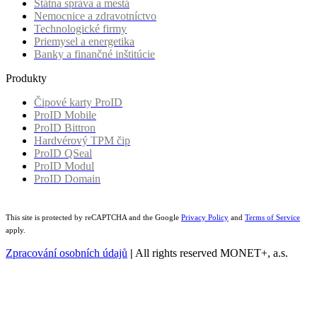
Štátna správa a mestá
Nemocnice a zdravotníctvo
Technologické firmy
Priemysel a energetika
Banky a finančné inštitúcie
Produkty
Čipové karty ProID
ProID Mobile
ProID Bittron
Hardvérový TPM čip
ProID QSeal
ProID Modul
ProID Domain
This site is protected by reCAPTCHA and the Google
Privacy Policy
and
Terms of Service
apply.
Zpracování osobních údajů
|
All rights reserved MONET+, a.s.