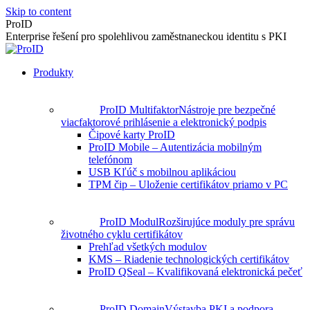
Skip to content
ProID
Enterprise řešení pro spolehlivou zaměstnaneckou identitu s PKI
Produkty
ProID Multifaktor
Nástroje pre bezpečné
viacfaktorové prihlásenie a elektronický podpis
Čipové karty ProID
ProID Mobile – Autentizácia mobilným
telefónom
USB Kľúč s mobilnou aplikáciou
TPM čip – Uloženie certifikátov priamo v PC
ProID Modul
Rozširujúce moduly pre správu
životného cyklu certifikátov
Prehľad všetkých modulov
KMS – Riadenie technologických certifikátov
ProID QSeal – Kvalifikovaná elektronická pečeť
ProID Domain
Výstavba PKI a podpora