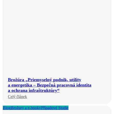
Brožúra „Priemyselný podnik, utility
a energetika – Bezpečná pracovná identita
a ochrana infraštruktúry“
Celý článek
Blog
Brožury a e-booky
Případové Studie