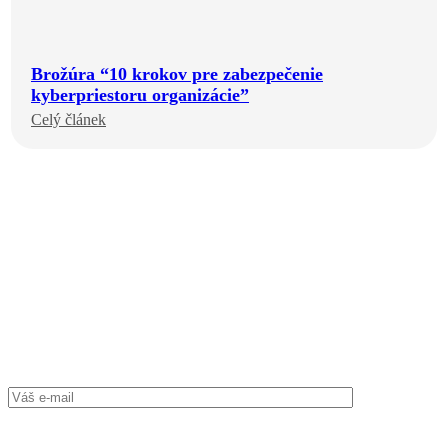
Brožúra “10 krokov pre zabezpečenie
kyberpriestoru organizácie”
Celý článek
Registrujte se k odběru dalších dokumentů, videí
a webinářů
Pravidelně publikujeme vzdělávací videa, online webináře
a odborné dokumenty. Zaregistrujte se k odběru novinek
z našeho webu
ProID.cz
.