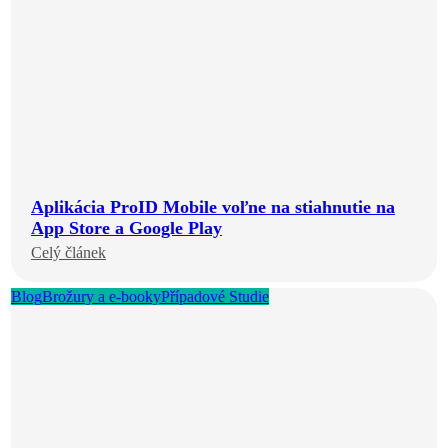
Aplikácia ProID Mobile voľne na stiahnutie na
App Store a Google Play
Celý článek
Blog
Brožury a e-booky
Případové Studie