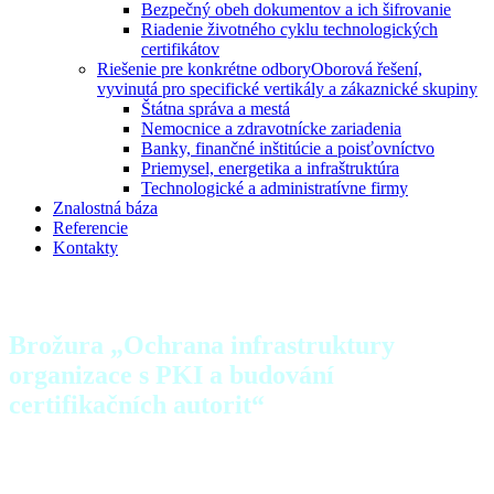
Bezpečný obeh dokumentov a ich šifrovanie
Riadenie životného cyklu technologických
certifikátov
Riešenie pre konkrétne odbory
Oborová řešení,
vyvinutá pro specifické vertikály a zákaznické skupiny
Štátna správa a mestá
Nemocnice a zdravotnícke zariadenia
Banky, finančné inštitúcie a poisťovníctvo
Priemysel, energetika a infraštruktúra
Technologické a administratívne firmy
Znalostná báza
Referencie
Kontakty
Brožura „Ochrana infrastruktury
organizace s PKI a budování
certifikačních autorit“
Vše o PKI a certifikačních autoritách, jejich implementaci
a možnostech použití. Přehledný manuál pro správce
infrastruktury organizací s popisem technologií a best