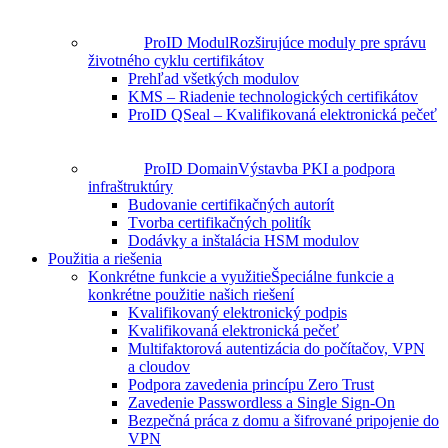
ProID Modul
Rozširujúce moduly pre správu
životného cyklu certifikátov
Prehľad všetkých modulov
KMS – Riadenie technologických certifikátov
ProID QSeal – Kvalifikovaná elektronická pečeť
ProID Domain
Výstavba PKI a podpora
infraštruktúry
Budovanie certifikačných autorít
Tvorba certifikačných politík
Dodávky a inštalácia HSM modulov
Použitia a riešenia
Konkrétne funkcie a využitie
Špeciálne funkcie a
konkrétne použitie našich riešení
Kvalifikovaný elektronický podpis
Kvalifikovaná elektronická pečeť
Multifaktorová autentizácia do počítačov, VPN
a cloudov
Podpora zavedenia princípu Zero Trust
Zavedenie Passwordless a Single Sign-On
Bezpečná práca z domu a šifrované pripojenie do
VPN