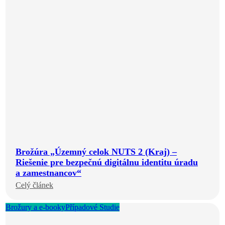
Brožúra „Územný celok NUTS 2 (Kraj) –
Riešenie pre bezpečnú digitálnu identitu úradu
a zamestnancov“
Celý článek
Brožury a e-booky
Případové Studie