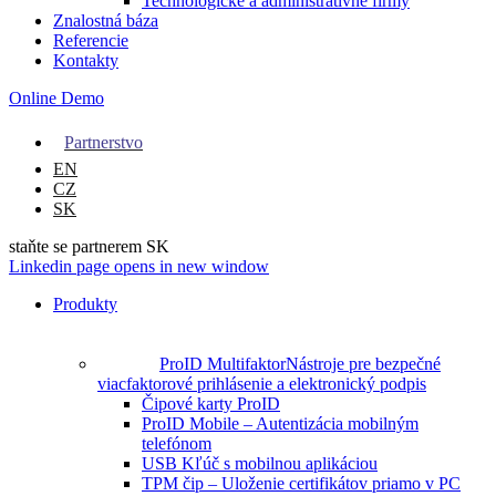
Technologické a administratívne firmy
Znalostná báza
Referencie
Kontakty
Online Demo
Partnerstvo
EN
CZ
SK
staňte se partnerem SK
Linkedin page opens in new window
Produkty
ProID Multifaktor
Nástroje pre bezpečné
viacfaktorové prihlásenie a elektronický podpis
Čipové karty ProID
ProID Mobile – Autentizácia mobilným
telefónom
USB Kľúč s mobilnou aplikáciou
TPM čip – Uloženie certifikátov priamo v PC