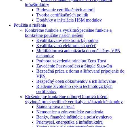
infraštruktúry
Budovanie certifikačných autorít
Tvorba certifikačných politík
Dodávky a inštalácia HSM modulov
Použitia a riešenia
Konkrétne funkcie a využitie
Špeciálne funkcie a
konkrétne použitie našich riešení
Kvalifikovaný elektronický podpis
Kvalifikovaná elektronická pečeť
Multifaktorová autentizácia do počítačov, VPN
a cloudov
Podpora zavedenia princípu Zero Trust
Zavedenie Passwordless a Single Sign-On
Bezpečná práca z domu a šifrované pripojenie do
VPN
Bezpečný obeh dokumentov a ich šifrovanie
Riadenie životného cyklu technologických
certifikátov
Riešenie pre konkrétne odbory
Oborová řešení,
vyvinutá pro specifické vertikály a zákaznické skupiny
Štátna správa a mestá
Nemocnice a zdravotnícke zariadenia
Banky, finančné inštitúcie a poisťovníctvo
Priemysel, energetika a infraštruktúra