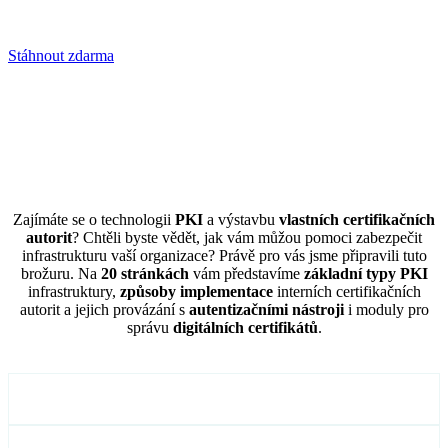
practicies.
Stáhnout zdarma
Zajímáte se o technologii
PKI
a výstavbu
vlastních certifikačních
autorit
? Chtěli byste vědět, jak vám můžou pomoci zabezpečit
infrastrukturu vaší organizace? Právě pro vás jsme připravili tuto
brožuru. Na
20 stránkách
vám představíme
základní typy PKI
infrastruktury,
způsoby implementace
interních certifikačních
autorit a jejich provázání s
autentizačními nástroji
i moduly pro
správu
digitálních certifikátů
.