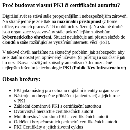
Proč budovat vlastní PKI či certifikační autoritu?
Digitální svět se stává stále propojenějším i nebezpečnějším zároveň.
Na straně jedné je zde tlak na
maximální přístupnost
(z home
office, externích pracovišť či mobilních zařízení). Na straně druhé
jsou organizace vystavovány stále pokročilejším způsobům
kybernetického ohrožení
. Situaci neulehčuje ani přesun služeb do
cloudů
a stále rozšiřující se využívání internetu věcí (IoT).
V takové chvíli narážíme na skutečný problém: jak zabezpečit, aby
se k datům dostal jen oprávněný uživatel (či přístroj) a současně jak
ho nezatěžovat složitými způsoby autentizace? Jednoznačně
nejlepším řešením je technologie
PKI
(
Public Key Infrastructure
).
Obsah brožury:
PKI jako nástroj pro ochranu digitální identity organizace
Nástroje pro bezpečné přihlášení (autentizaci) a jejich role
v PKI
Základní doménové PKI s certifikační autoritou
Dvouvrstvá hierarchie certifikačních autorit
Multiforestová struktura PKI a certifikačních autorit
Oddělení bezpečnostních perimetrů certifikačních autorit
PKI Certifikáty a jejich životní cyklus