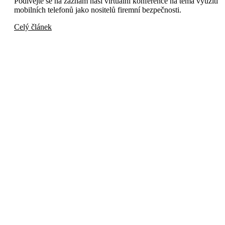
Podívejte se na záznam naší virtuální konference na téma využití
mobilních telefonů jako nositelů firemní bezpečnosti.
Celý článek