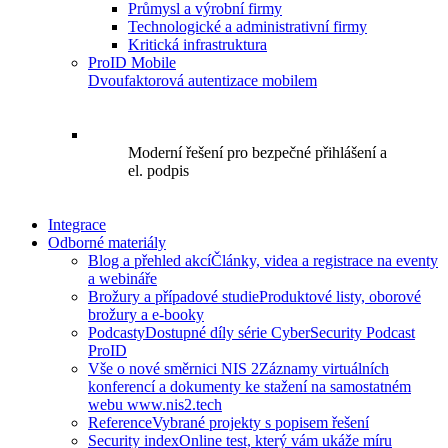
Průmysl a výrobní firmy
Technologické a administrativní firmy
Kritická infrastruktura
ProID Mobile
Dvoufaktorová autentizace mobilem
Moderní řešení pro bezpečné přihlášení a
el. podpis
Integrace
Odborné materiály
Blog a přehled akcí
Články, videa a registrace na eventy
a webináře
Brožury a případové studie
Produktové listy, oborové
brožury a e-booky
Podcasty
Dostupné díly série CyberSecurity Podcast
ProID
Vše o nové směrnici NIS 2
Záznamy virtuálních
konferencí a dokumenty ke stažení na samostatném
webu www.nis2.tech
Reference
Vybrané projekty s popisem řešení
Security index
Online test, který vám ukáže míru