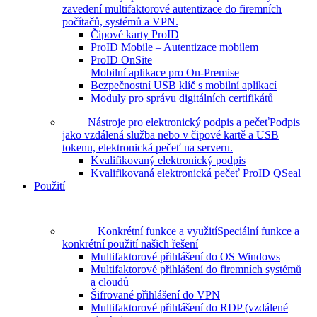
zavedení multifaktorové autentizace do firemních
počítačů, systémů a VPN.
Čipové karty ProID
ProID Mobile – Autentizace mobilem
ProID OnSite
Mobilní aplikace pro On-Premise
Bezpečnostní USB klíč s mobilní aplikací
Moduly pro správu digitálních certifikátů
Nástroje pro elektronický podpis a pečeť
Podpis
jako vzdálená služba nebo v čipové kartě a USB
tokenu, elektronická pečeť na serveru.
Kvalifikovaný elektronický podpis
Kvalifikovaná elektronická pečeť ProID QSeal
Použití
Konkrétní funkce a využití
Speciální funkce a
konkrétní použití našich řešení
Multifaktorové přihlášení do OS Windows
Multifaktorové přihlášení do firemních systémů
a cloudů
Šifrované přihlášení do VPN
Multifaktorové přihlášení do RDP (vzdálené