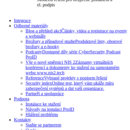
el. podpis
Integrace
Odborné materiály
Blog a přehled akcí
Články, videa a registrace na eventy
a webináře
Brožury a případové studie
Produktové listy, oborové
brožury a e-booky
Podcasty
Dostupné díly série CyberSecurity Podcast
ProID
Vše o nové směrnici NIS 2
Záznamy virtuálních
konferencí a dokumenty ke stažení na samostatném
webu www.nis2.tech
Reference
Vybrané projekty s popisem řešení
Security index
Online test, který vám ukáže míru
zabezpečení systémů a dat vaší organizace.
Partneři a spolupráce
Podpora
Instalace ke stažení
Návody na instalaci ProID
Hlášení problému
Kontakty
Staňte se partnerem