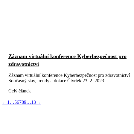
Záznam virtuální konference Kyberbezpečnost pro
zdravotnictví
Záznam virtuální konference Kyberbezpečnost pro zdravotnictví –
Současný stav, trendy a dotace Čtvrtek 23. 2. 2023…
Celý článek
←
1
…
5
6
7
8
9
…
13
→