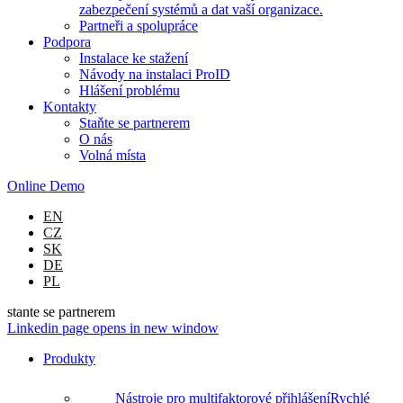
zabezpečení systémů a dat vaší organizace.
Partneři a spolupráce
Podpora
Instalace ke stažení
Návody na instalaci ProID
Hlášení problému
Kontakty
Staňte se partnerem
O nás
Volná místa
Online Demo
EN
CZ
SK
DE
PL
stante se partnerem
Linkedin page opens in new window
Produkty
Nástroje pro multifaktorové přihlášení
Rychlé