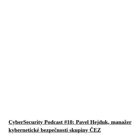
CyberSecurity Podcast #10: Pavel Hejduk, manažer
kybernetické bezpečnosti skupiny ČEZ