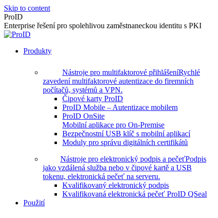
Skip to content
ProID
Enterprise řešení pro spolehlivou zaměstnaneckou identitu s PKI
Produkty
Nástroje pro multifaktorové přihlášení
Rychlé
zavedení multifaktorové autentizace do firemních
počítačů, systémů a VPN.
Čipové karty ProID
ProID Mobile – Autentizace mobilem
ProID OnSite
Mobilní aplikace pro On-Premise
Bezpečnostní USB klíč s mobilní aplikací
Moduly pro správu digitálních certifikátů
Nástroje pro elektronický podpis a pečeť
Podpis
jako vzdálená služba nebo v čipové kartě a USB
tokenu, elektronická pečeť na serveru.
Kvalifikovaný elektronický podpis
Kvalifikovaná elektronická pečeť ProID QSeal
Použití