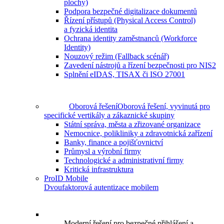
plochy)
Podpora bezpečné digitalizace dokumentů
Řízení přístupů (Physical Access Control)
a fyzická identita
Ochrana identity zaměstnanců (Workforce
Identity)
Nouzový režim (Fallback scénář)
Zavedení nástrojů a řízení bezpečnosti pro NIS2
Splnění eIDAS, TISAX či ISO 27001
Oborová řešení
Oborová řešení, vyvinutá pro
specifické vertikály a zákaznické skupiny
Státní správa, města a zřizované organizace
Nemocnice, polikliniky a zdravotnická zařízení
Banky, finance a pojišťovnictví
Průmysl a výrobní firmy
Technologické a administrativní firmy
Kritická infrastruktura
ProID Mobile
Dvoufaktorová autentizace mobilem
Moderní řešení pro bezpečné přihlášení a