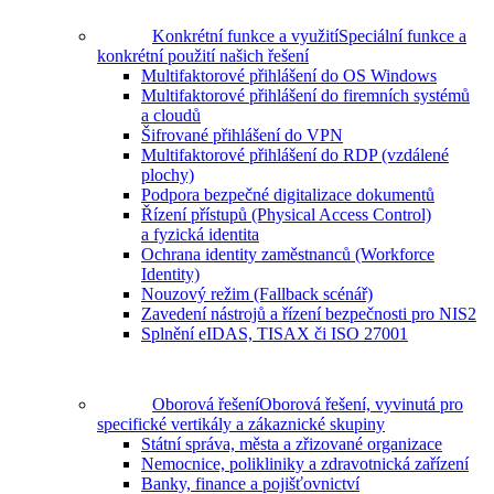
Konkrétní funkce a využití
Speciální funkce a
konkrétní použití našich řešení
Multifaktorové přihlášení do OS Windows
Multifaktorové přihlášení do firemních systémů
a cloudů
Šifrované přihlášení do VPN
Multifaktorové přihlášení do RDP (vzdálené
plochy)
Podpora bezpečné digitalizace dokumentů
Řízení přístupů (Physical Access Control)
a fyzická identita
Ochrana identity zaměstnanců (Workforce
Identity)
Nouzový režim (Fallback scénář)
Zavedení nástrojů a řízení bezpečnosti pro NIS2
Splnění eIDAS, TISAX či ISO 27001
Oborová řešení
Oborová řešení, vyvinutá pro
specifické vertikály a zákaznické skupiny
Státní správa, města a zřizované organizace
Nemocnice, polikliniky a zdravotnická zařízení
Banky, finance a pojišťovnictví