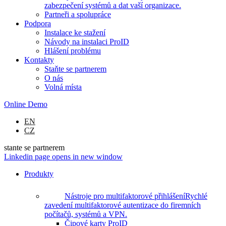
zabezpečení systémů a dat vaší organizace.
Partneři a spolupráce
Podpora
Instalace ke stažení
Návody na instalaci ProID
Hlášení problému
Kontakty
Staňte se partnerem
O nás
Volná místa
Online Demo
EN
CZ
stante se partnerem
Linkedin page opens in new window
Produkty
Nástroje pro multifaktorové přihlášení
Rychlé
zavedení multifaktorové autentizace do firemních
počítačů, systémů a VPN.
Čipové karty ProID