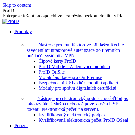
Skip to content
ProID
Enterprise řešení pro spolehlivou zaměstnaneckou identitu s PKI
Produkty
Nástroje pro multifaktorové přihlášení
Rychlé
zavedení multifaktorové autentizace do firemních
počítačů, systémů a VPN.
Čipové karty ProID
ProID Mobile – Autentizace mobilem
ProID OnSite
Mobilní aplikace pro On-Premise
Bezpečnostní USB klíč s mobilní aplikací
Moduly pro správu digitálních certifikátů
Nástroje pro elektronický podpis a pečeť
Podpis
jako vzdálená služba nebo v čipové kartě a USB
tokenu, elektronická pečeť na serveru.
Kvalifikovaný elektronický podpis
Kvalifikovaná elektronická pečeť ProID QSeal
Použití