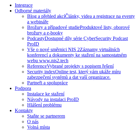
Integrace
Odborné materiály
Blog a přehled akcí
Články, videa a registrace na eventy
a webináře
Brožury a případové studie
Produktové listy, oborové
brožury a e-booky
Podcasty
Dostupné díly série CyberSecurity Podcast
ProID
Vše o nové směrnici NIS 2
Záznamy virtuálních
konferencí a dokumenty ke stažení na samostatném
webu www.nis2.tech
Reference
Vybrané projekty s popisem řešení
Security index
Online test, který vám ukáže míru
zabezpečení systémů a dat vaší organizace.
Partneři a spolupráce
Podpora
Instalace ke stažení
Návody na instalaci ProID
Hlášení problému
Kontakty
Staňte se partnerem
O nás
Volná místa