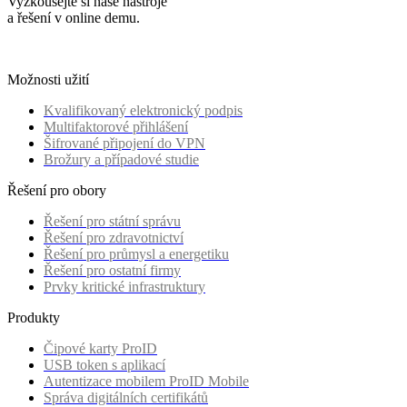
Vyzkoušejte si naše nástroje
a řešení v online demu.
Možnosti užití
Kvalifikovaný elektronický podpis
Multifaktorové přihlášení
Šifrované připojení do VPN
Brožury a případové studie
Řešení pro obory
Řešení pro státní správu
Řešení pro zdravotnictví
Řešení pro průmysl a energetiku
Řešení pro ostatní firmy
Prvky kritické infrastruktury
Produkty
Čipové karty ProID
USB token s aplikací
Autentizace mobilem ProID Mobile
Správa digitálních certifikátů