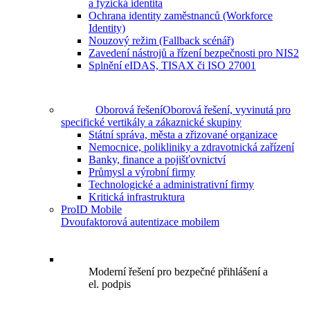
a fyzická identita
Ochrana identity zaměstnanců (Workforce
Identity)
Nouzový režim (Fallback scénář)
Zavedení nástrojů a řízení bezpečnosti pro NIS2
Splnění eIDAS, TISAX či ISO 27001
Oborová řešení
Oborová řešení, vyvinutá pro
specifické vertikály a zákaznické skupiny
Státní správa, města a zřizované organizace
Nemocnice, polikliniky a zdravotnická zařízení
Banky, finance a pojišťovnictví
Průmysl a výrobní firmy
Technologické a administrativní firmy
Kritická infrastruktura
ProID Mobile
Dvoufaktorová autentizace mobilem
Moderní řešení pro bezpečné přihlášení a
el. podpis