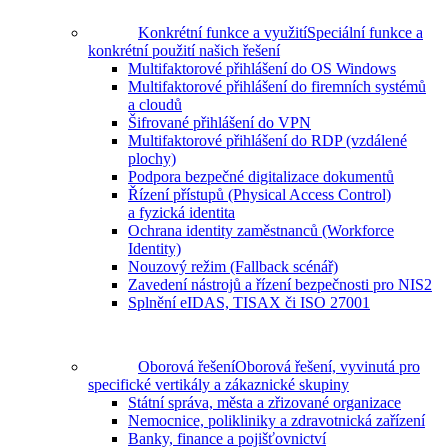
Konkrétní funkce a využití
Speciální funkce a
konkrétní použití našich řešení
Multifaktorové přihlášení do OS Windows
Multifaktorové přihlášení do firemních systémů
a cloudů
Šifrované přihlášení do VPN
Multifaktorové přihlášení do RDP (vzdálené
plochy)
Podpora bezpečné digitalizace dokumentů
Řízení přístupů (Physical Access Control)
a fyzická identita
Ochrana identity zaměstnanců (Workforce
Identity)
Nouzový režim (Fallback scénář)
Zavedení nástrojů a řízení bezpečnosti pro NIS2
Splnění eIDAS, TISAX či ISO 27001
Oborová řešení
Oborová řešení, vyvinutá pro
specifické vertikály a zákaznické skupiny
Státní správa, města a zřizované organizace
Nemocnice, polikliniky a zdravotnická zařízení
Banky, finance a pojišťovnictví