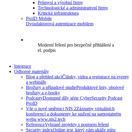
Průmysl a výrobní firmy
Technologické a administrativní firmy
Kritická infrastruktura
ProID Mobile
Dvoufaktorová autentizace mobilem
Moderní řešení pro bezpečné přihlášení a
el. podpis
Integrace
Odborné materiály
Blog a přehled akcí
Články, videa a registrace na eventy
a webináře
Brožury a případové studie
Produktové listy, oborové
brožury a e-booky
Podcasty
Dostupné díly série CyberSecurity Podcast
ProID
Vše o nové směrnici NIS 2
Záznamy virtuálních
konferencí a dokumenty ke stažení na samostatném
webu www.nis2.tech
Reference
Vybrané projekty s popisem řešení
Security index
Online test, který vám ukáže míru