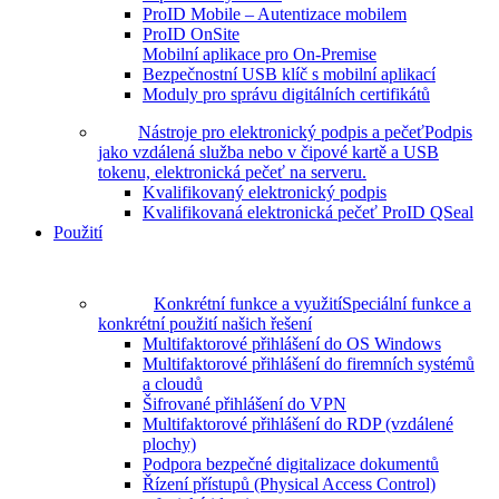
ProID Mobile – Autentizace mobilem
ProID OnSite
Mobilní aplikace pro On-Premise
Bezpečnostní USB klíč s mobilní aplikací
Moduly pro správu digitálních certifikátů
Nástroje pro elektronický podpis a pečeť
Podpis
jako vzdálená služba nebo v čipové kartě a USB
tokenu, elektronická pečeť na serveru.
Kvalifikovaný elektronický podpis
Kvalifikovaná elektronická pečeť ProID QSeal
Použití
Konkrétní funkce a využití
Speciální funkce a
konkrétní použití našich řešení
Multifaktorové přihlášení do OS Windows
Multifaktorové přihlášení do firemních systémů
a cloudů
Šifrované přihlášení do VPN
Multifaktorové přihlášení do RDP (vzdálené
plochy)
Podpora bezpečné digitalizace dokumentů
Řízení přístupů (Physical Access Control)