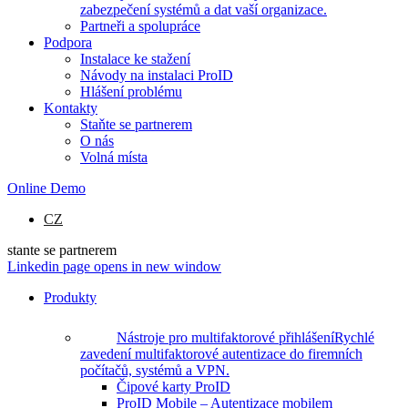
zabezpečení systémů a dat vaší organizace.
Partneři a spolupráce
Podpora
Instalace ke stažení
Návody na instalaci ProID
Hlášení problému
Kontakty
Staňte se partnerem
O nás
Volná místa
Online Demo
CZ
stante se partnerem
Linkedin page opens in new window
Produkty
Nástroje pro multifaktorové přihlášení
Rychlé
zavedení multifaktorové autentizace do firemních
počítačů, systémů a VPN.
Čipové karty ProID
ProID Mobile – Autentizace mobilem