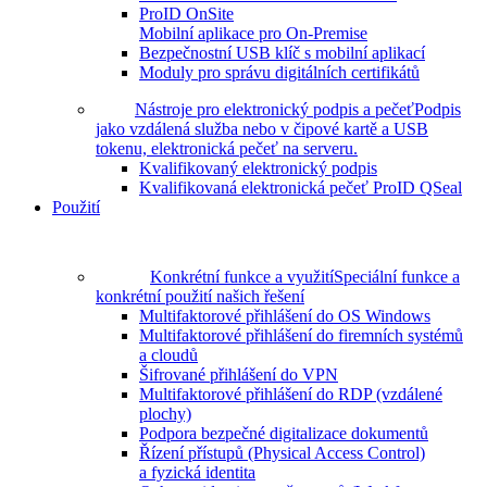
ProID OnSite
Mobilní aplikace pro On-Premise
Bezpečnostní USB klíč s mobilní aplikací
Moduly pro správu digitálních certifikátů
Nástroje pro elektronický podpis a pečeť
Podpis
jako vzdálená služba nebo v čipové kartě a USB
tokenu, elektronická pečeť na serveru.
Kvalifikovaný elektronický podpis
Kvalifikovaná elektronická pečeť ProID QSeal
Použití
Konkrétní funkce a využití
Speciální funkce a
konkrétní použití našich řešení
Multifaktorové přihlášení do OS Windows
Multifaktorové přihlášení do firemních systémů
a cloudů
Šifrované přihlášení do VPN
Multifaktorové přihlášení do RDP (vzdálené
plochy)
Podpora bezpečné digitalizace dokumentů
Řízení přístupů (Physical Access Control)
a fyzická identita