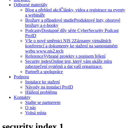
Odborné materiály
Blog a přehled akcí
Články, videa a registrace na eventy
a webináře
Brožury a případové studie
Produktové listy, oborové
brožury a e-booky
Podcasty
Dostupné díly série CyberSecurity Podcast
ProID
Vše o nové směrnici NIS 2
Záznamy virtuálních
konferencí a dokumenty ke stažení na samostatném
webu www.nis2.tech
Reference
Vybrané projekty s popisem řešení
Security index
Online test, který vám ukáže míru
zabezpečení systémů a dat vaší organizace.
Partneři a spolupráce
Podpora
Instalace ke stažení
Návody na instalaci ProID
Hlášení problému
Kontakty
Staňte se partnerem
O nás
Volná místa
security index 1