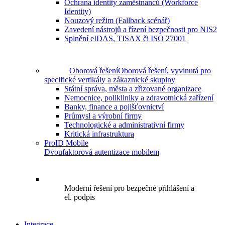
Ochrana identity zaměstnanců (Workforce
Identity)
Nouzový režim (Fallback scénář)
Zavedení nástrojů a řízení bezpečnosti pro NIS2
Splnění eIDAS, TISAX či ISO 27001
Oborová řešení
Oborová řešení, vyvinutá pro
specifické vertikály a zákaznické skupiny
Státní správa, města a zřizované organizace
Nemocnice, polikliniky a zdravotnická zařízení
Banky, finance a pojišťovnictví
Průmysl a výrobní firmy
Technologické a administrativní firmy
Kritická infrastruktura
ProID Mobile
Dvoufaktorová autentizace mobilem
Moderní řešení pro bezpečné přihlášení a
el. podpis
Integrace