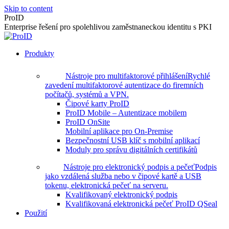
Skip to content
ProID
Enterprise řešení pro spolehlivou zaměstnaneckou identitu s PKI
Produkty
Nástroje pro multifaktorové přihlášení
Rychlé
zavedení multifaktorové autentizace do firemních
počítačů, systémů a VPN.
Čipové karty ProID
ProID Mobile – Autentizace mobilem
ProID OnSite
Mobilní aplikace pro On-Premise
Bezpečnostní USB klíč s mobilní aplikací
Moduly pro správu digitálních certifikátů
Nástroje pro elektronický podpis a pečeť
Podpis
jako vzdálená služba nebo v čipové kartě a USB
tokenu, elektronická pečeť na serveru.
Kvalifikovaný elektronický podpis
Kvalifikovaná elektronická pečeť ProID QSeal
Použití