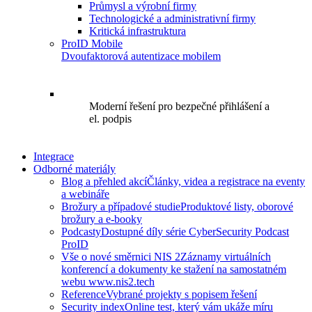
Průmysl a výrobní firmy
Technologické a administrativní firmy
Kritická infrastruktura
ProID Mobile
Dvoufaktorová autentizace mobilem
Moderní řešení pro bezpečné přihlášení a
el. podpis
Integrace
Odborné materiály
Blog a přehled akcí
Články, videa a registrace na eventy
a webináře
Brožury a případové studie
Produktové listy, oborové
brožury a e-booky
Podcasty
Dostupné díly série CyberSecurity Podcast
ProID
Vše o nové směrnici NIS 2
Záznamy virtuálních
konferencí a dokumenty ke stažení na samostatném
webu www.nis2.tech
Reference
Vybrané projekty s popisem řešení
Security index
Online test, který vám ukáže míru