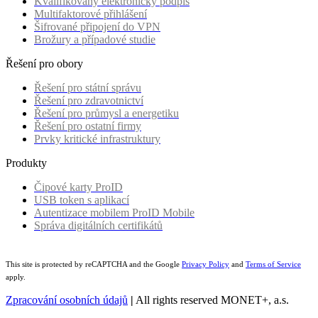
Kvalifikovaný elektronický podpis
Multifaktorové přihlášení
Šifrované připojení do VPN
Brožury a případové studie
Řešení pro obory
Řešení pro státní správu
Řešení pro zdravotnictví
Řešení pro průmysl a energetiku
Řešení pro ostatní firmy
Prvky kritické infrastruktury
Produkty
Čipové karty ProID
USB token s aplikací
Autentizace mobilem ProID Mobile
Správa digitálních certifikátů
This site is protected by reCAPTCHA and the Google
Privacy Policy
and
Terms of Service
apply.
Zpracování osobních údajů
|
All rights reserved MONET+, a.s.