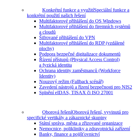
Konkrétní funkce a využití
Speciální funkce a
konkrétní použití našich řešení
Multifaktorové přihlášení do OS Windows
Multifaktorové přihlášení do firemních systémů
a cloudů
Šifrované přihlášení do VPN
Multifaktorové přihlášení do RDP (vzdálené
plochy)
Podpora bezpečné digitalizace dokumentů
Řízení přístupů (Physical Access Control)
a fyzická identita
Ochrana identity zaměstnanců (Workforce
Identity)
Nouzový režim (Fallback scénář)
Zavedení nástrojů a řízení bezpečnosti pro NIS2
Splnění eIDAS, TISAX či ISO 27001
Oborová řešení
Oborová řešení, vyvinutá pro
specifické vertikály a zákaznické skupiny
Státní správa, města a zřizované organizace
Nemocnice, polikliniky a zdravotnická zařízení
Banky, finance a pojišťovnictví