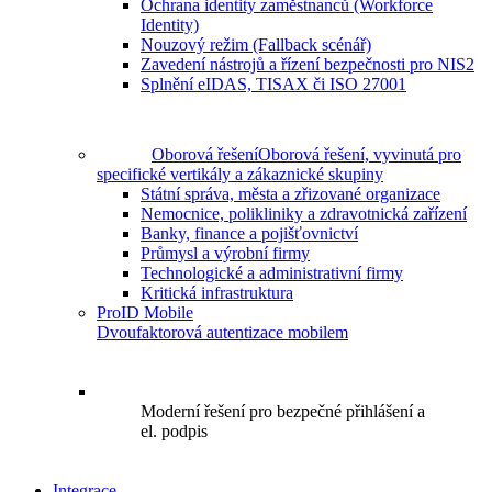
Ochrana identity zaměstnanců (Workforce
Identity)
Nouzový režim (Fallback scénář)
Zavedení nástrojů a řízení bezpečnosti pro NIS2
Splnění eIDAS, TISAX či ISO 27001
Oborová řešení
Oborová řešení, vyvinutá pro
specifické vertikály a zákaznické skupiny
Státní správa, města a zřizované organizace
Nemocnice, polikliniky a zdravotnická zařízení
Banky, finance a pojišťovnictví
Průmysl a výrobní firmy
Technologické a administrativní firmy
Kritická infrastruktura
ProID Mobile
Dvoufaktorová autentizace mobilem
Moderní řešení pro bezpečné přihlášení a
el. podpis
Integrace