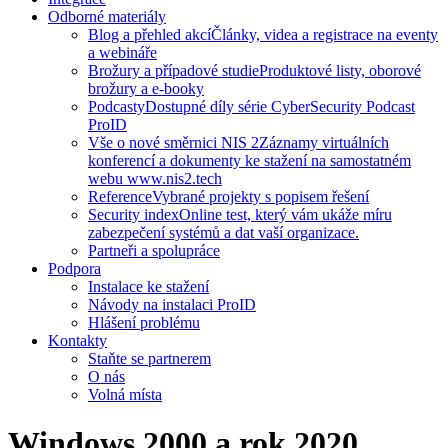
Odborné materiály
Blog a přehled akcí
Články, videa a registrace na eventy
a webináře
Brožury a případové studie
Produktové listy, oborové
brožury a e-booky
Podcasty
Dostupné díly série CyberSecurity Podcast
ProID
Vše o nové směrnici NIS 2
Záznamy virtuálních
konferencí a dokumenty ke stažení na samostatném
webu www.nis2.tech
Reference
Vybrané projekty s popisem řešení
Security index
Online test, který vám ukáže míru
zabezpečení systémů a dat vaší organizace.
Partneři a spolupráce
Podpora
Instalace ke stažení
Návody na instalaci ProID
Hlášení problému
Kontakty
Staňte se partnerem
O nás
Volná místa
Windows 2000 a rok 2020