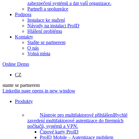
zabezpečení systémů a dat vaší organizace.
Partneři a spolupráce
Podpora
Instalace ke stažení
Návody na instalaci ProID
Hlášení problému
Kontakty
Staňte se partnerem
O nás
Volná místa
Online Demo
CZ
stante se partnerem
Linkedin page opens in new window
Produkty
Nástroje pro multifaktorové přihlášení
Rychlé
zavedení multifaktorové autentizace do firemních
počítačů, systémů a VPN.
Čipové karty ProID
ProID Mobile – Autentizace mobilem