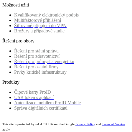
Možnosti užití
Kvalifikovaný elektronický podpis
Multifaktorové přihlášení
Šifrované připojení do VPN
Brožury a případové studie
Řešení pro obory
Řešení pro státní správu
Řešení pro zdravotnictví
Řešení pro průmysl a energetiku
Řešení pro ostatní firmy
Prvky kritické infrastruktury
Produkty
Čipové karty ProID
USB token s aplikací
Autentizace mobilem ProID Mobile
Správa digitálních certifikátů
This site is protected by reCAPTCHA and the Google
Privacy Policy
and
Terms of Service
apply.