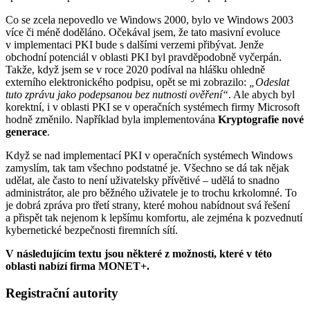
Co se zcela nepovedlo ve Windows 2000, bylo ve Windows 2003
více či méně doděláno. Očekával jsem, že tato masivní evoluce
v implementaci PKI bude s dalšími verzemi přibývat. Jenže
obchodní potenciál v oblasti PKI byl pravděpodobně vyčerpán.
Takže, když jsem se v roce 2020 podíval na hlášku ohledně
externího elektronického podpisu, opět se mi zobrazilo:
„Odeslat
tuto zprávu jako podepsanou bez nutnosti ověření“
. Ale abych byl
korektní, i v oblasti PKI se v operačních systémech firmy Microsoft
hodně změnilo. Například byla implementována
Kryptografie nové
generace
.
Když se nad implementací PKI v operačních systémech Windows
zamyslím, tak tam všechno podstatné je. Všechno se dá tak nějak
udělat, ale často to není uživatelsky přívětivé – udělá to snadno
administrátor, ale pro běžného uživatele je to trochu krkolomné. To
je dobrá zpráva pro třetí strany, které mohou nabídnout svá řešení
a přispět tak nejenom k lepšímu komfortu, ale zejména k pozvednutí
kybernetické bezpečnosti firemních sítí.
V následujícím textu jsou některé z možností, které v této
oblasti nabízí firma MONET+.
Registrační autority