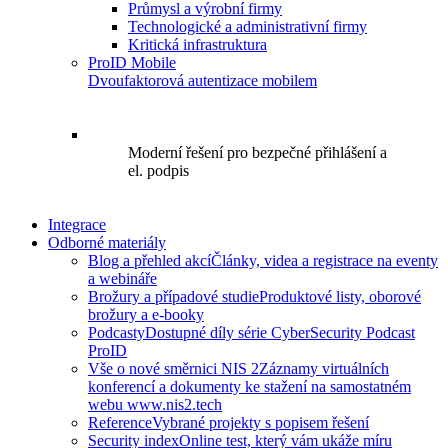
Průmysl a výrobní firmy
Technologické a administrativní firmy
Kritická infrastruktura
ProID Mobile
Dvoufaktorová autentizace mobilem
Moderní řešení pro bezpečné přihlášení a
el. podpis
Integrace
Odborné materiály
Blog a přehled akcí
Články, videa a registrace na eventy
a webináře
Brožury a případové studie
Produktové listy, oborové
brožury a e-booky
Podcasty
Dostupné díly série CyberSecurity Podcast
ProID
Vše o nové směrnici NIS 2
Záznamy virtuálních
konferencí a dokumenty ke stažení na samostatném
webu www.nis2.tech
Reference
Vybrané projekty s popisem řešení
Security index
Online test, který vám ukáže míru