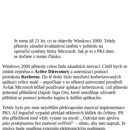
Je tomu již 21 let, co se objevily Windows 2000. Tehdy
přinesly zásadní kvalitativní změnu v pohledu na
operační systémy firmy Microsoft. Jak je to s PKI dnes
se dočtete v tomto článku.
Windows 2000 přinesly celou řadu zásadních inovací. Chtěl bych se
zmínit zejména o
Active Direcotory
a autentizaci pomocí
protokolu
Kerberos
. Do té doby bylo množství kerberizovaných
aplikaci velice malé – nepočítaje v to některá univerzitní prostředí.
Avšak Microsoft běžně používané aplikace keberizoval, což přineslo
jednotné přihlášení (
Signle Sign On
), které umožňuje uživateli
přihlásit se pomocí jednoho loginu k dalším aplikacím.
Tehdy bylo pro mne největším překvapením masivní implementace
PKI. Až legračně vypadal překlad některých hlášek do češtiny. Při
této příležitosti mně vždy vytane na mysli:
„Odeslat tuto zprávu
jako podepsanou bez nutnosti ověření“
– místo, aby tam napsali, že
zpráva bude opatřena externím elektronickým podpisem.