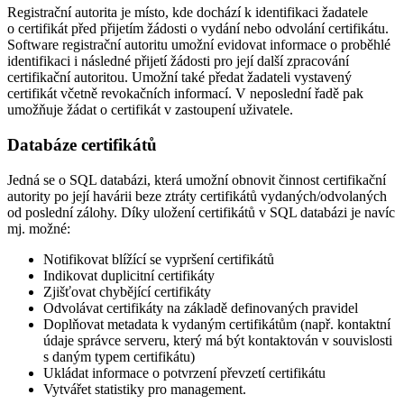
Registrační autorita je místo, kde dochází k identifikaci žadatele
o certifikát před přijetím žádosti o vydání nebo odvolání certifikátu.
Software registrační autoritu umožní evidovat informace o proběhlé
identifikaci i následné přijetí žádosti pro její další zpracování
certifikační autoritou. Umožní také předat žadateli vystavený
certifikát včetně revokačních informací. V neposlední řadě pak
umožňuje žádat o certifikát v zastoupení uživatele.
Databáze certifikátů
Jedná se o SQL databázi, která umožní obnovit činnost certifikační
autority po její havárii beze ztráty certifikátů vydaných/odvolaných
od poslední zálohy. Díky uložení certifikátů v SQL databázi je navíc
mj. možné:
Notifikovat blížící se vypršení certifikátů
Indikovat duplicitní certifikáty
Zjišťovat chybějící certifikáty
Odvolávat certifikáty na základě definovaných pravidel
Doplňovat metadata k vydaným certifikátům (např. kontaktní
údaje správce serveru, který má být kontaktován v souvislosti
s daným typem certifikátu)
Ukládat informace o potvrzení převzetí certifikátu
Vytvářet statistiky pro management.