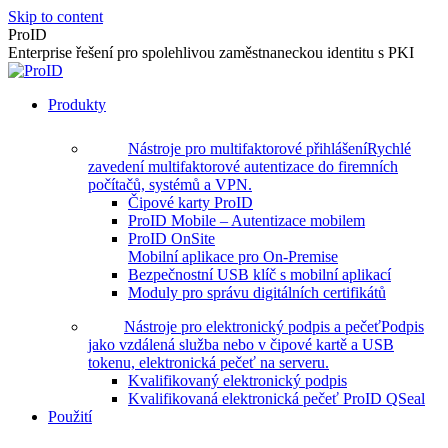
Skip to content
ProID
Enterprise řešení pro spolehlivou zaměstnaneckou identitu s PKI
Produkty
Nástroje pro multifaktorové přihlášení
Rychlé
zavedení multifaktorové autentizace do firemních
počítačů, systémů a VPN.
Čipové karty ProID
ProID Mobile – Autentizace mobilem
ProID OnSite
Mobilní aplikace pro On-Premise
Bezpečnostní USB klíč s mobilní aplikací
Moduly pro správu digitálních certifikátů
Nástroje pro elektronický podpis a pečeť
Podpis
jako vzdálená služba nebo v čipové kartě a USB
tokenu, elektronická pečeť na serveru.
Kvalifikovaný elektronický podpis
Kvalifikovaná elektronická pečeť ProID QSeal
Použití