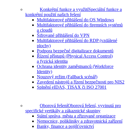
Konkrétní funkce a využití
Speciální funkce a
konkrétní použití našich řešení
Multifaktorové přihlášení do OS Windows
Multifaktorové přihlášení do firemních systémů
a cloudů
Šifrované přihlášení do VPN
Multifaktorové přihlášení do RDP (vzdálené
plochy)
Podpora bezpečné digitalizace dokumentů
Řízení přístupů (Physical Access Control)
a fyzická identita
Ochrana identity zaměstnanců (Workforce
Identity)
Nouzový režim (Fallback scénář)
Zavedení nástrojů a řízení bezpečnosti pro NIS2
Splnění eIDAS, TISAX či ISO 27001
Oborová řešení
Oborová řešení, vyvinutá pro
specifické vertikály a zákaznické skupiny
Státní správa, města a zřizované organizace
Nemocnice, polikliniky a zdravotnická zařízení
Banky, finance a pojišťovnictví