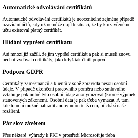
Automatické odvolávání certifikátů
Automatické odvolávání certifikátů je neocenitelné zejména případě
uzavírání účtů, kdy už nemůže dojít k situaci, že by k uzavřenému
účtu existoval platný certifikát.
Hlídání vypršení certifikátu
Asi mnozí již zažili, že jim vypršel certifikát a pak si museli znovu
nechat vydávat certifikáty, jako když tak činili poprvé.
Podpora GDPR
Certifikáty zaměstnanců a klientů v sobě zpravidla nesou osobní
údaje. V případě ukončení pracovního poměru nebo smluvního
vztahu je pak nutné tyto osobní údaje anonymizovat (kromě výjimek
stanovených zákonem). Osobní data je pak třeba vymazat. A tam,
kde to není možné nahradit anonymním řetězcem, přichází naše
rozšíření.
Pár slov závěrem
Přes některé výhrady k PKI v prostředí Microsoft je třeba