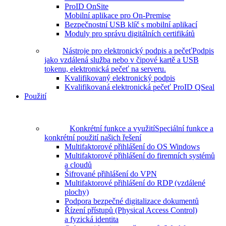
ProID OnSite
Mobilní aplikace pro On-Premise
Bezpečnostní USB klíč s mobilní aplikací
Moduly pro správu digitálních certifikátů
Nástroje pro elektronický podpis a pečeť
Podpis
jako vzdálená služba nebo v čipové kartě a USB
tokenu, elektronická pečeť na serveru.
Kvalifikovaný elektronický podpis
Kvalifikovaná elektronická pečeť ProID QSeal
Použití
Konkrétní funkce a využití
Speciální funkce a
konkrétní použití našich řešení
Multifaktorové přihlášení do OS Windows
Multifaktorové přihlášení do firemních systémů
a cloudů
Šifrované přihlášení do VPN
Multifaktorové přihlášení do RDP (vzdálené
plochy)
Podpora bezpečné digitalizace dokumentů
Řízení přístupů (Physical Access Control)
a fyzická identita