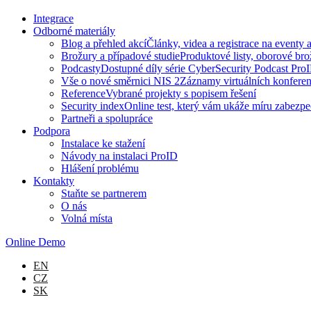
Integrace
Odborné materiály
Blog a přehled akcí
Články, videa a registrace na eventy 
Brožury a případové studie
Produktové listy, oborové br
Podcasty
Dostupné díly série CyberSecurity Podcast Pro
Vše o nové směrnici NIS 2
Záznamy virtuálních konfere
Reference
Vybrané projekty s popisem řešení
Security index
Online test, který vám ukáže míru zabezpe
Partneři a spolupráce
Podpora
Instalace ke stažení
Návody na instalaci ProID
Hlášení problému
Kontakty
Staňte se partnerem
O nás
Volná místa
Online Demo
EN
CZ
SK