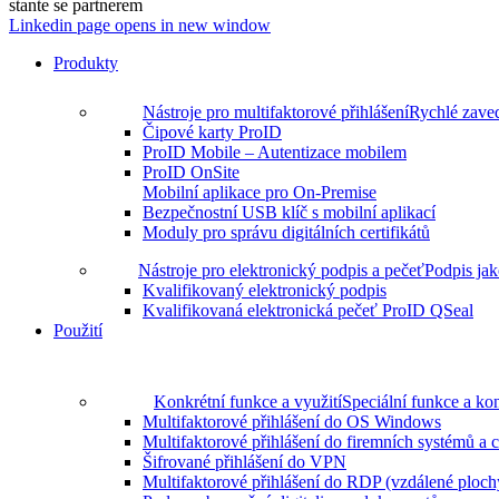
stante se partnerem
Linkedin page opens in new window
Produkty
Nástroje pro multifaktorové přihlášení
Rychlé zaved
Čipové karty ProID
ProID Mobile – Autentizace mobilem
ProID OnSite
Mobilní aplikace pro On-Premise
Bezpečnostní USB klíč s mobilní aplikací
Moduly pro správu digitálních certifikátů
Nástroje pro elektronický podpis a pečeť
Podpis jak
Kvalifikovaný elektronický podpis
Kvalifikovaná elektronická pečeť ProID QSeal
Použití
Konkrétní funkce a využití
Speciální funkce a kon
Multifaktorové přihlášení do OS Windows
Multifaktorové přihlášení do firemních systémů a 
Šifrované přihlášení do VPN
Multifaktorové přihlášení do RDP (vzdálené ploch