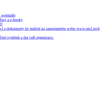
a webináře
ožury a e-booky
ID
ncí a dokumenty ke stažení na samostatném webu www.nis2.tech
čení systémů a dat vaší organizace.