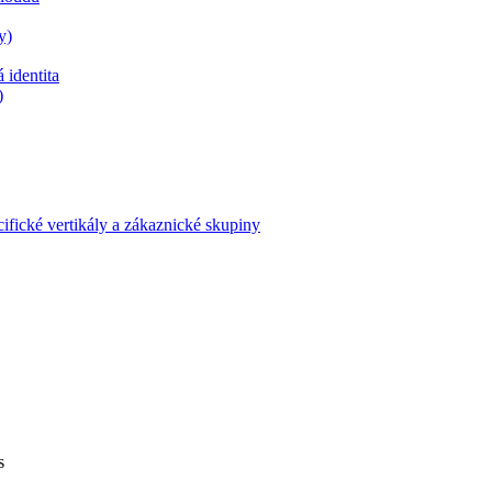
y)
 identita
)
ifické vertikály a zákaznické skupiny
s