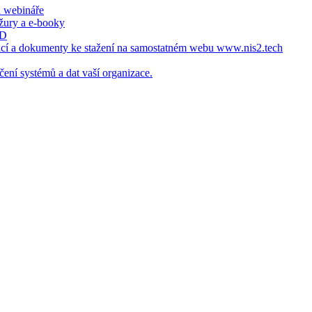
a webináře
ožury a e-booky
ID
ncí a dokumenty ke stažení na samostatném webu www.nis2.tech
čení systémů a dat vaší organizace.