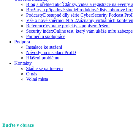
Blog a přehled akcí
Články, videa a registrace na eventy 
Brožury a případové studie
Produktové listy, oborové br
Podcasty
Dostupné díly série CyberSecurity Podcast Pro
Vše o nové směrnici NIS 2
Záznamy virtuálních konfere
Reference
Vybrané projekty s popisem řešení
Security index
Online test, který vám ukáže míru zabezpe
Partneři a spolupráce
Podpora
Instalace ke stažení
Návody na instalaci ProID
Hlášení problému
Kontakty
Staňte se partnerem
O nás
Volná místa
Buďte v obraze