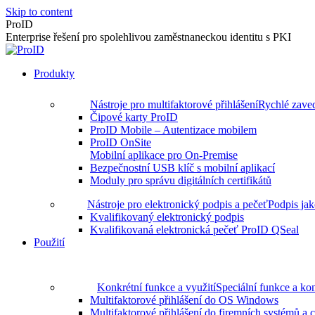
Skip to content
ProID
Enterprise řešení pro spolehlivou zaměstnaneckou identitu s PKI
Produkty
Nástroje pro multifaktorové přihlášení
Rychlé zaved
Čipové karty ProID
ProID Mobile – Autentizace mobilem
ProID OnSite
Mobilní aplikace pro On-Premise
Bezpečnostní USB klíč s mobilní aplikací
Moduly pro správu digitálních certifikátů
Nástroje pro elektronický podpis a pečeť
Podpis jak
Kvalifikovaný elektronický podpis
Kvalifikovaná elektronická pečeť ProID QSeal
Použití
Konkrétní funkce a využití
Speciální funkce a kon
Multifaktorové přihlášení do OS Windows
Multifaktorové přihlášení do firemních systémů a 