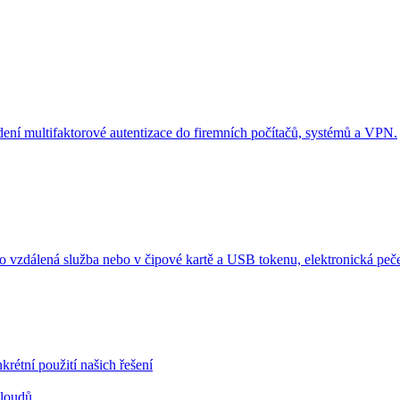
ení multifaktorové autentizace do firemních počítačů, systémů a VPN.
o vzdálená služba nebo v čipové kartě a USB tokenu, elektronická peče
krétní použití našich řešení
cloudů