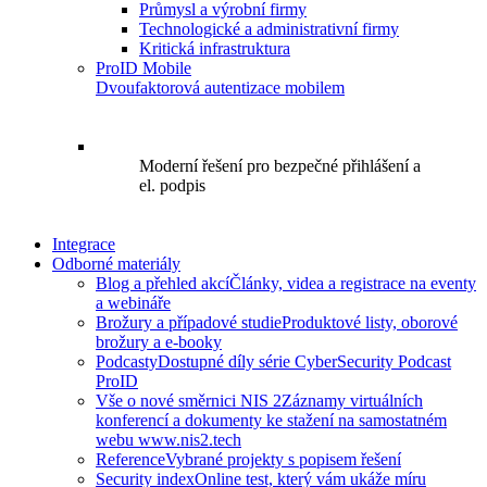
Průmysl a výrobní firmy
Technologické a administrativní firmy
Kritická infrastruktura
ProID Mobile
Dvoufaktorová autentizace mobilem
Moderní řešení pro bezpečné přihlášení a
el. podpis
Integrace
Odborné materiály
Blog a přehled akcí
Články, videa a registrace na eventy
a webináře
Brožury a případové studie
Produktové listy, oborové
brožury a e-booky
Podcasty
Dostupné díly série CyberSecurity Podcast
ProID
Vše o nové směrnici NIS 2
Záznamy virtuálních
konferencí a dokumenty ke stažení na samostatném
webu www.nis2.tech
Reference
Vybrané projekty s popisem řešení
Security index
Online test, který vám ukáže míru