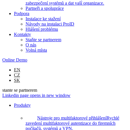
zabezpečení systémů a dat vaší organizace.
Partneři a spolupráce
Podpora
Instalace ke stažení
Návody na instalaci ProID
Hlášení problému
Kontakty
Staňte se partnerem
O nás
Volná místa
Online Demo
EN
CZ
SK
stante se partnerem
Linkedin page opens in new window
Produkty
Nástroje pro multifaktorové přihlášení
Rychlé
zavedení multifaktorové autentizace do firemních
počítačů, systémů a VPN.