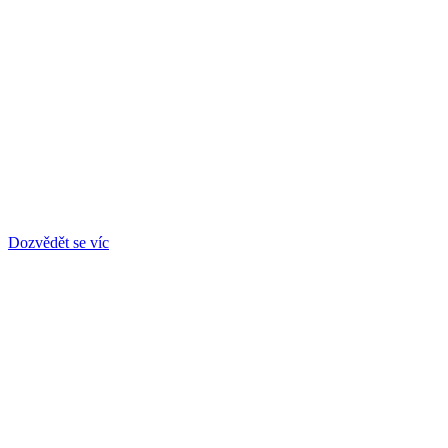
Podpora zavedení principu
Zero Trust (Nulové důvěry)
Zvyšte zabezpečení své organizace zavedením principů Zero Trust.
Naše nástroje a technologie vám k tomu pomohou.
Dozvědět se víc