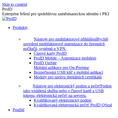
Skip to content
ProID
Enterprise řešení pro spolehlivou zaměstnaneckou identitu s PKI
Produkty
Nástroje pro multifaktorové přihlášení
Rychlé
zavedení multifaktorové autentizace do firemních
počítačů, systémů a VPN.
Čipové karty ProID
ProID Mobile – Autentizace mobilem
ProID OnSite
Mobilní aplikace pro On-Premise
Bezpečnostní USB klíč s mobilní aplikací
Moduly pro správu digitálních certifikátů
Nástroje pro elektronický podpis a pečeť
Podpis
jako vzdálená služba nebo v čipové kartě a USB
tokenu, elektronická pečeť na serveru.
Kvalifikovaný elektronický podpis
Kvalifikovaná elektronická pečeť ProID QSeal
Použití