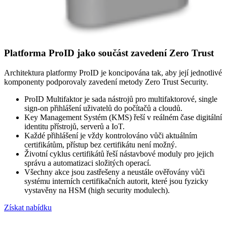
Platforma ProID jako součást zavedení Zero Trust
Architektura platformy ProID je koncipována tak, aby její jednotlivé
komponenty podporovaly zavedení metody Zero Trust Security.
ProID Multifaktor je sada nástrojů pro multifaktorové, single
sign-on přihlášení uživatelů do počítačů a cloudů.
Key Management Systém (KMS) řeší v reálném čase digitální
identitu přístrojů, serverů a IoT.
Každé přihlášení je vždy kontrolováno vůči aktuálním
certifikátům, přístup bez certifikátu není možný.
Životní cyklus certifikátů řeší nástavbové moduly pro jejich
správu a automatizaci složitých operací.
Všechny akce jsou zastřešeny a neustále ověřovány vůči
systému interních certifikačních autorit, které jsou fyzicky
vystavěny na HSM (high security modulech).
Získat nabídku