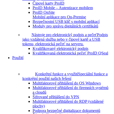
Čipové karty ProID
ProID Mobile – Autentizace mobilem
ProID OnSite
Mobilní aplikace pro On-Premise
Bezpečnostní USB klíč s mobilní aplikací
Moduly pro správu digitálních certifikátů
Nástroje pro elektronický podpis a pečeť
Podpis
jako vzdálená služba nebo v čipové kartě a USB
tokenu, elektronická pečeť na serveru.
Kvalifikovaný elektronický podpis
Kvalifikovaná elektronická pečeť ProID QSeal
Použití
Konkrétní funkce a využití
Speciální funkce a
konkrétní použití našich řešení
Multifaktorové přihlášení do OS Windows
Multifaktorové přihlášení do firemních systémů
a cloudů
Šifrované přihlášení do VPN
Multifaktorové přihlášení do RDP (vzdálené
plochy)
Podpora bezpečné digitalizace dokumentů