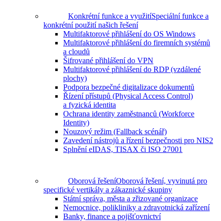
Konkrétní funkce a využití
Speciální funkce a
konkrétní použití našich řešení
Multifaktorové přihlášení do OS Windows
Multifaktorové přihlášení do firemních systémů
a cloudů
Šifrované přihlášení do VPN
Multifaktorové přihlášení do RDP (vzdálené
plochy)
Podpora bezpečné digitalizace dokumentů
Řízení přístupů (Physical Access Control)
a fyzická identita
Ochrana identity zaměstnanců (Workforce
Identity)
Nouzový režim (Fallback scénář)
Zavedení nástrojů a řízení bezpečnosti pro NIS2
Splnění eIDAS, TISAX či ISO 27001
Oborová řešení
Oborová řešení, vyvinutá pro
specifické vertikály a zákaznické skupiny
Státní správa, města a zřizované organizace
Nemocnice, polikliniky a zdravotnická zařízení
Banky, finance a pojišťovnictví