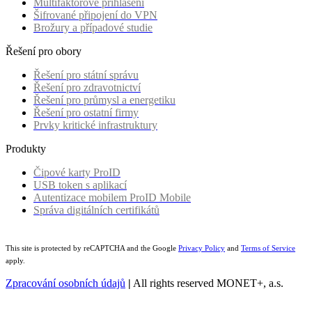
Multifaktorové přihlášení
Šifrované připojení do VPN
Brožury a případové studie
Řešení pro obory
Řešení pro státní správu
Řešení pro zdravotnictví
Řešení pro průmysl a energetiku
Řešení pro ostatní firmy
Prvky kritické infrastruktury
Produkty
Čipové karty ProID
USB token s aplikací
Autentizace mobilem ProID Mobile
Správa digitálních certifikátů
This site is protected by reCAPTCHA and the Google
Privacy Policy
and
Terms of Service
apply.
Zpracování osobních údajů
|
All rights reserved MONET+, a.s.