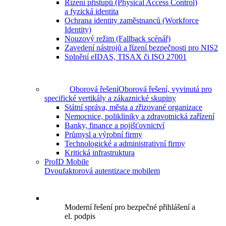
Řízení přístupů (Physical Access Control)
a fyzická identita
Ochrana identity zaměstnanců (Workforce
Identity)
Nouzový režim (Fallback scénář)
Zavedení nástrojů a řízení bezpečnosti pro NIS2
Splnění eIDAS, TISAX či ISO 27001
Oborová řešení
Oborová řešení, vyvinutá pro
specifické vertikály a zákaznické skupiny
Státní správa, města a zřizované organizace
Nemocnice, polikliniky a zdravotnická zařízení
Banky, finance a pojišťovnictví
Průmysl a výrobní firmy
Technologické a administrativní firmy
Kritická infrastruktura
ProID Mobile
Dvoufaktorová autentizace mobilem
Moderní řešení pro bezpečné přihlášení a
el. podpis