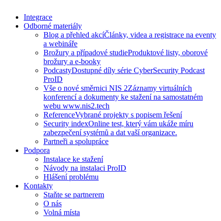
Integrace
Odborné materiály
Blog a přehled akcí
Články, videa a registrace na eventy
a webináře
Brožury a případové studie
Produktové listy, oborové
brožury a e-booky
Podcasty
Dostupné díly série CyberSecurity Podcast
ProID
Vše o nové směrnici NIS 2
Záznamy virtuálních
konferencí a dokumenty ke stažení na samostatném
webu www.nis2.tech
Reference
Vybrané projekty s popisem řešení
Security index
Online test, který vám ukáže míru
zabezpečení systémů a dat vaší organizace.
Partneři a spolupráce
Podpora
Instalace ke stažení
Návody na instalaci ProID
Hlášení problému
Kontakty
Staňte se partnerem
O nás
Volná místa